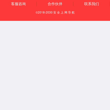
产品应用
消费类
工业类
升级中
汽车类电子
底盘控制
发动机
变速箱
电流传感器应用
物联网
企业动态
联系我们
加入我们