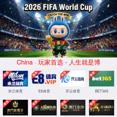
伟德1949(集团)有限公司|官方
网站-Official website
关于伟德1949官方网站
公司介绍
企业文化
发展历程
资质荣誉
产品分类
传感器芯片
MEMS
六轴IMU
加速度计
环境传感器
组合传感器