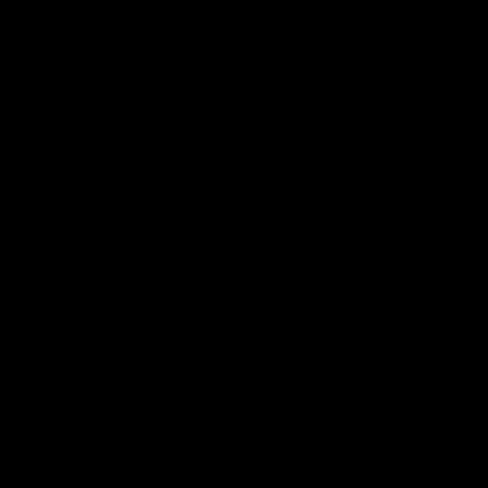
（Sensor Shenzhen）精彩回顾