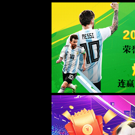
伟德1949(集团)有限公司|官方网站-Of
关于伟德1949官方网站
公司介绍
企业文化
发展历程
资质荣誉
产品分类
传感器芯片
MEMS
六轴IMU
加速度计
环境传感器
组合传感器
磁传感器芯片