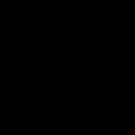
迈向汽车级品质新高度