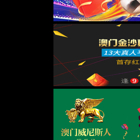
磁力计
传感器模组
汽车模组
底盘控制
发动机
变速箱
电流传感器应用
物联网模组
生物资产管理
智慧养殖
产品应用
消费类
工业类
升级中
汽车类电子
底盘控制
发动机
变速箱
电流传感器应用