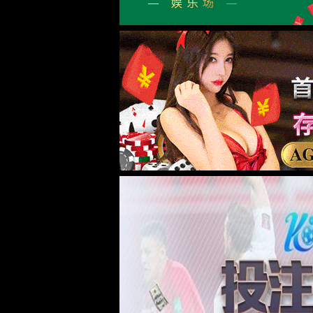
物联网
企业动态
联系我们
加入我们
中文
中文
English
搜索
关于伟德1949官方网站
公司介绍
企业文化
发展历程
资质荣誉
产品分类
传感器芯片
MEMS
磁传感器芯片
传感器模组
汽车模组
物联网模组